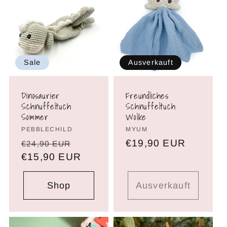
g
o
r
Sale
Ausverkauft
i
Dinosaurier
Freundliches
e
Schnuffeltuch
Schnuffeltuch
Sommer
Wolke
:
Brand:
PEBBLECHILD
Brand:
MYUM
Normaler
Verkaufspreis
Normaler
€19,90 EUR
€24,90 EUR
Preis
€15,90 EUR
Preis
Shop
Ausverkauft