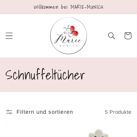
Direkt
Willkommen bei MARIE-MUNICH
zum
Inhalt
Warenko
K
Schnuffeltücher
a
t
Filtern und sortieren
5 Produkte
e