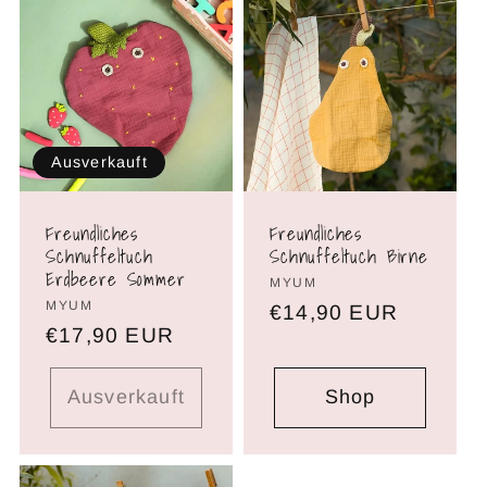
Ausverkauft
Freundliches
Freundliches
Schnuffeltuch
Schnuffeltuch Birne
Erdbeere Sommer
Brand:
MYUM
Brand:
MYUM
Normaler
€14,90 EUR
Normaler
€17,90 EUR
Preis
Preis
Ausverkauft
Shop