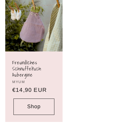
Freundliches
Schnuffeltuch
Aubergine
Brand:
MYUM
Normaler
€14,90 EUR
Preis
Shop