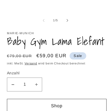
ö
von
1
/
5
MARIE-MUNICH
Baby Gym Lama Elefant
Normaler
Verkaufspreis
€59,00 EUR
€79,00 EUR
Sale
Preis
inkl. MwSt.
Versand
wird beim Checkout berechnet
Anzahl
Verringere
Erhöhe
die
die
Menge
Menge
Shop
für
für