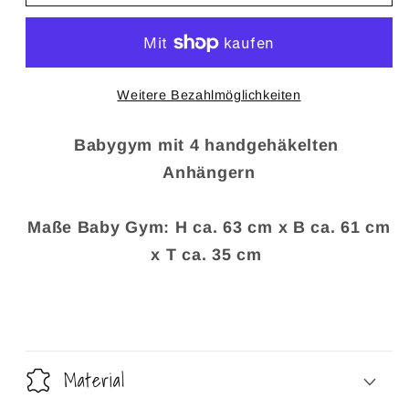
Baby
Baby
Gym
Gym
Lama
Lama
Elefant
Elefant
Weitere Bezahlmöglichkeiten
Babygym mit 4 handgehäkelten
Anhängern
Maße Baby Gym: H ca. 63 cm x B ca. 61 cm
x T ca. 35 cm
Material