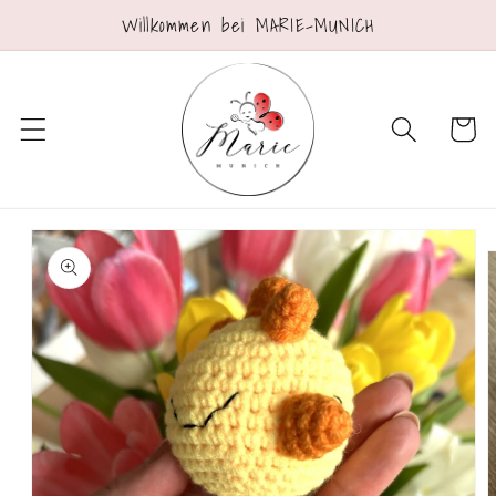
Direkt
Willkommen bei MARIE-MUNICH
zum
Inhalt
Warenko
oduktinformationen
ringen