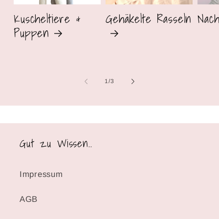
Kuscheltiere &
Gehäkelte Rasseln
Nach
Puppen
von
1
/
3
Gut zu Wissen..
Impressum
AGB