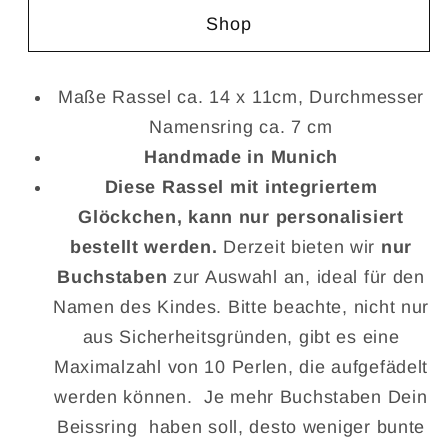
Menge
Menge
Shop
für
für
Gehäkelte
Gehäkelte
Kükenrassel
Kükenrassel
Maße Rassel ca. 14 x 11cm, Durchmesser
personalisiert
personalisiert
Namensring ca. 7 cm
Frühling
Frühling
Handmade in Munich
Diese Rassel mit integriertem
Glöckchen, kann nur personalisiert
bestellt werden.
Derzeit bieten wir
nur
Buchstaben
zur Auswahl an, ideal für den
Namen des Kindes. Bitte beachte, nicht nur
aus Sicherheitsgründen, gibt es eine
Maximalzahl von 10 Perlen, die aufgefädelt
werden können. Je mehr Buchstaben Dein
Beissring haben soll, desto weniger bunte