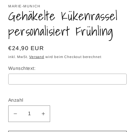
MARIE-MUNICH
Gehäkelte Kükenrassel
personalisiert Frühling
Normaler
€24,90 EUR
Preis
inkl. MwSt.
Versand
wird beim Checkout berechnet
Wunschtext:
Selection will add
to the price
Anzahl
Verringere
Erhöhe
die
die