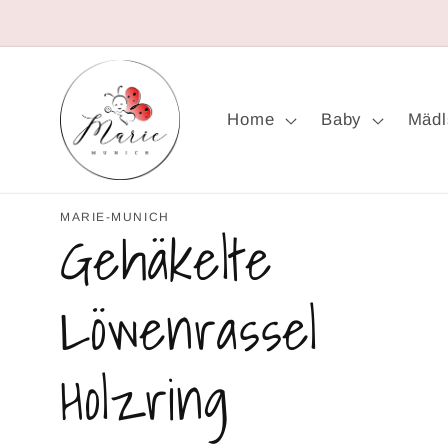
Direkt
zum
Inhalt
Home
Baby
Mädl
MARIE-MUNICH
Gehäkelte
Löwenrassel
Holzring