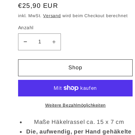
Normaler
€25,90 EUR
Preis
inkl. MwSt.
Versand
wird beim Checkout berechnet
Anzahl
Verringere
Erhöhe
die
die
Menge
Menge
Shop
für
für
Gehäkelte
Gehäkelte
Löwenrassel
Löwenrassel
Holzring
Holzring
Weitere Bezahlmöglichkeiten
Maße Häkelrassel ca. 15 x 7 cm
Die, aufwendig, per Hand gehäkelte