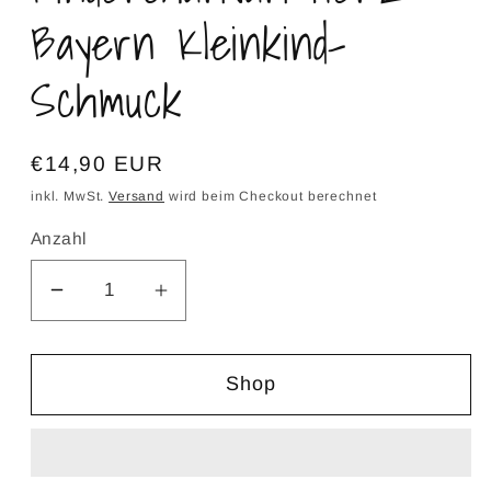
Bayern Kleinkind-
Schmuck
Normaler
€14,90 EUR
Preis
inkl. MwSt.
Versand
wird beim Checkout berechnet
Anzahl
Verringere
Erhöhe
die
die
Menge
Menge
Shop
für
für
Kindercharivari
Kindercharivari
Herz
Herz
Bayern
Bayern