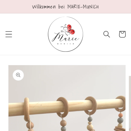
Direkt
Willkommen bei MARIE-MUNICH
zum
Inhalt
Warenko
oduktinformationen
ringen