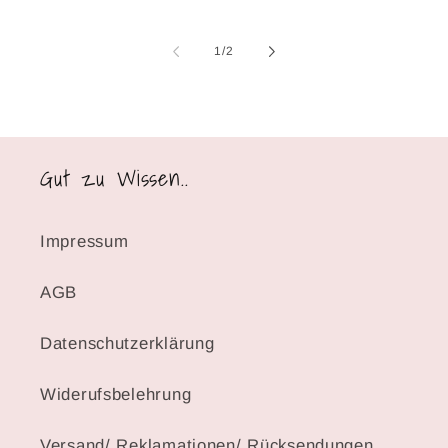
von
1
/
2
Gut zu Wissen..
Impressum
AGB
Datenschutzerklärung
Widerufsbelehrung
Versand/ Reklamationen/ Rücksendungen