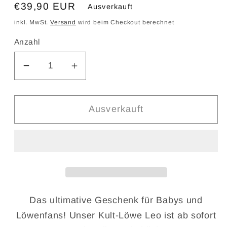
Normaler
€39,90 EUR
Ausverkauft
Preis
inkl. MwSt.
Versand
wird beim Checkout berechnet
Anzahl
Verringere
Erhöhe
die
die
Menge
Menge
Ausverkauft
für
für
Leo
Leo
Löwe
Löwe
Kuscheltier
Kuscheltier
D
as ultimative Geschenk für Babys und
Löwenfans!
Unser Kult-Löwe Leo ist ab sofort