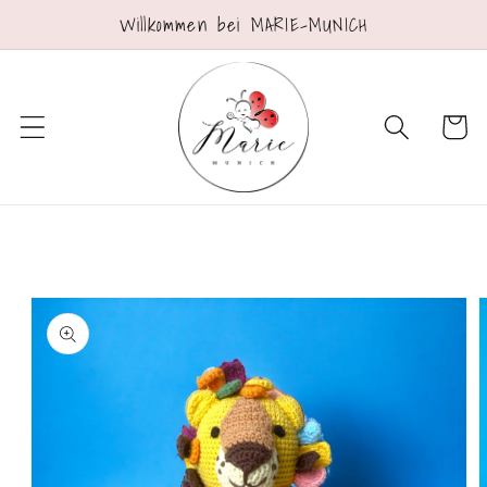
Direkt
Willkommen bei MARIE-MUNICH
zum
Inhalt
Warenko
oduktinformationen
ringen