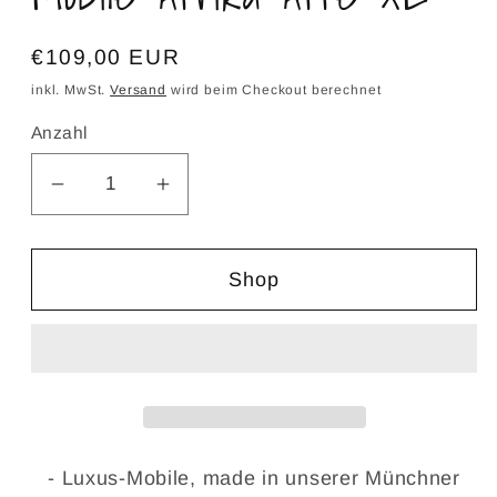
Normaler
€109,00 EUR
Preis
inkl. MwSt.
Versand
wird beim Checkout berechnet
Anzahl
Verringere
Erhöhe
die
die
Menge
Menge
Shop
für
für
Mobile
Mobile
Afrika
Afrika
Affe
Affe
XL
XL
- Luxus-Mobile, made in unserer Münchner