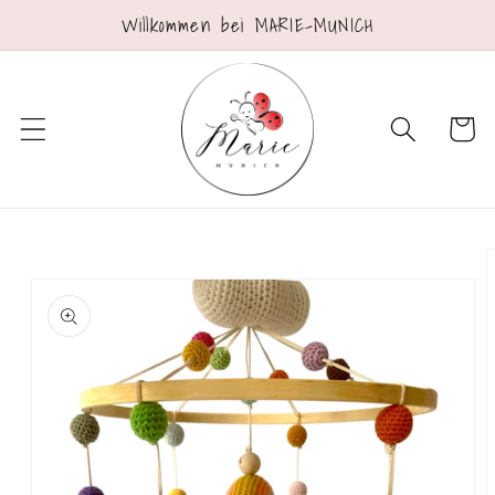
Direkt
Willkommen bei MARIE-MUNICH
zum
Inhalt
Warenko
oduktinformationen
ringen