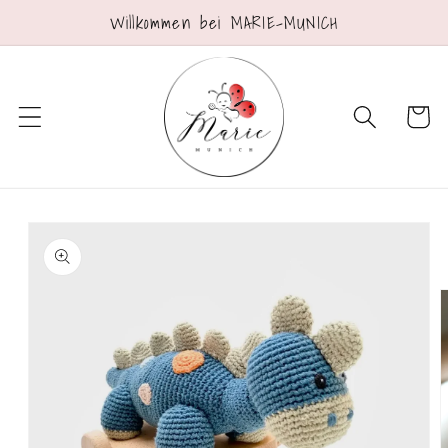
Direkt
Willkommen bei MARIE-MUNICH
zum
Inhalt
Warenko
oduktinformationen
ringen