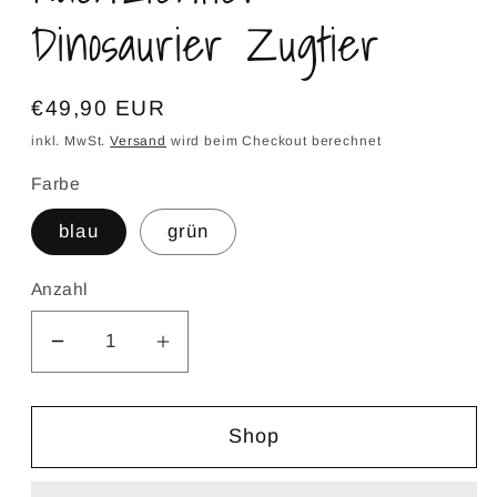
Dinosaurier Zugtier
Normaler
€49,90 EUR
Preis
inkl. MwSt.
Versand
wird beim Checkout berechnet
Farbe
blau
grün
Anzahl
Verringere
Erhöhe
die
die
Menge
Menge
Shop
für
für
Nachziehtier
Nachziehtier